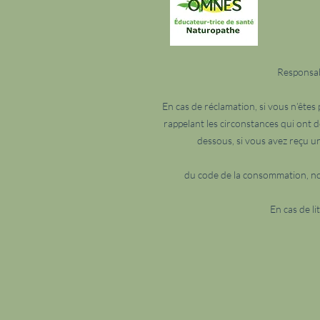
Responsab
En cas de réclamation, si vous n’êtes
rappelant les circonstances qui ont 
dessous, si vous avez reçu u
du code de la consommation, not
En cas de li