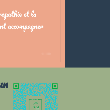
opathie et la
ent accompagner
t devenir de vrais calvaires,
 une approche naturelle et
un