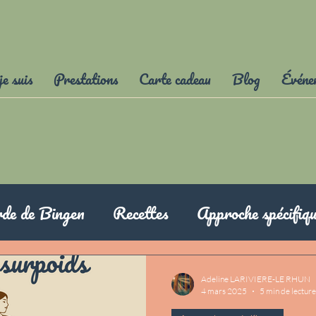
je suis
Prestations
Carte cadeau
Blog
Événe
rde de Bingen
Recettes
Approche spécifiq
Adeline LARIVIERE-LE RHUN
4 mars 2025
5 min de lecture