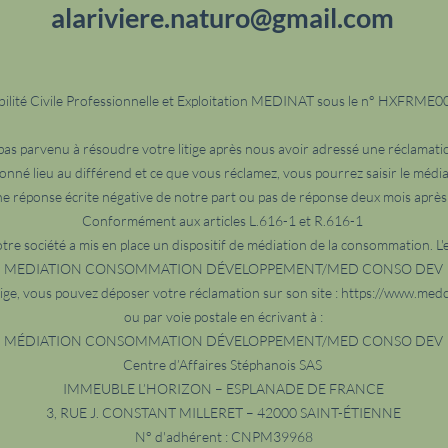
alariviere.naturo@gmail.com
ilité Civile Professionnelle et Exploitation MEDINAT sous le n° HXFRM
 pas parvenu à résoudre votre litige après nous avoir adressé une réclamation
donné lieu au différend et ce que vous réclamez, vous pourrez saisir le médi
ne réponse écrite négative de notre part ou pas de réponse deux mois après 
Conformément aux articles L.616-1 et R.616-1
re société a mis en place un dispositif de médiation de la consommation. L'e
MEDIATION CONSOMMATION DÉVELOPPEMENT/MED CONSO DEV
tige, vous pouvez déposer votre réclamation sur son site :
https://www.med
ou par voie postale en écrivant à :
MÉDIATION CONSOMMATION DÉVELOPPEMENT/MED CONSO DEV
Centre d’Affaires Stéphanois SAS
IMMEUBLE L’HORIZON – ESPLANADE DE FRANCE
3, RUE J. CONSTANT MILLERET – 42000 SAINT-ÉTIENNE
N° d'adhérent : CNPM39968