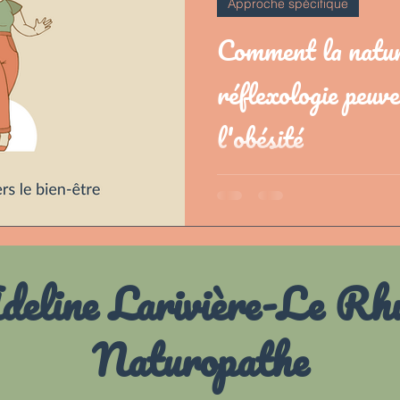
Approche spécifique
Comment la natur
réflexologie peuv
l'obésité
L'obésité et le surpoids peuven
dans ce post, je vous propose
bienveillante
deline Larivière-Le Rh
Naturopathe