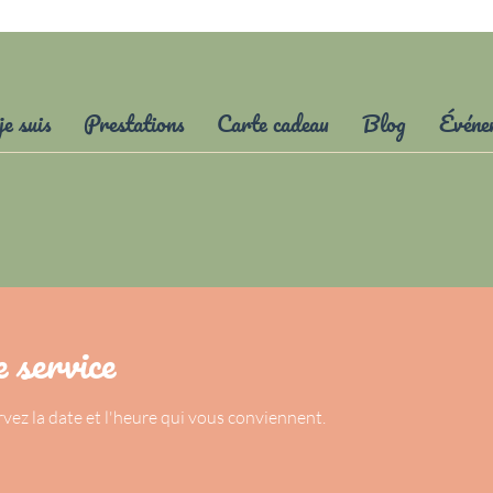
je suis
Prestations
Carte cadeau
Blog
Événe
 service
rvez la date et l'heure qui vous conviennent.