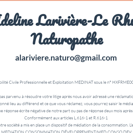
deline Larivière-Le Rh
Naturopathe
alariviere.naturo@gmail.com
ilité Civile Professionnelle et Exploitation MEDINAT sous le n° HXFRM
 pas parvenu à résoudre votre litige après nous avoir adressé une réclamation
donné lieu au différend et ce que vous réclamez, vous pourrez saisir le médi
ne réponse écrite négative de notre part ou pas de réponse deux mois après 
Conformément aux articles L.616-1 et R.616-1
re société a mis en place un dispositif de médiation de la consommation. L'e
MEDIATION CONSOMMATION DÉVELOPPEMENT/MED CONSO DEV